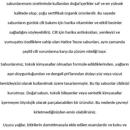
sabunlarımızın üretiminde kullanılan doğal içerikler saf ve en yüksek 
kalitede olup, çoğu sertifikalı organik ürünlerdir. Bu sayede 
sabunların günlük cilt bakımı için harika vitaminler ve etkili besinler 
sağladığını söyleyebiliriz. Cilt için harika antioksidan, yenileyici ve 
yumuşatıcı özelliklere sahip olan Hatice Teyze sabunları, aynı zamanda 
çeşitli cilt sorunlarına karşı da çözüm niteliği taşır. 
Sabunlarımız, toksik kimyasallar olmadan formüle edildiklerinden, yağların 
aşırı doygunluğundan ve dengeli pH'larından dolayı yüz veya vücut 
temizleyicisi olarak kullanılmak üzere tasarlanmıştır. Bu tip sabunlar cildinizi 
kurutmaz. Doğal sabun, toksik bileşenler veya sentetik kimyasallar 
içermeyen biyolojik olarak parçalanabilen bir üründür. Bu nedenle çevreyi 
kirletmediğinizden emin olabilirsiniz.
Uçucu yağlar, bitkilerin damıtılmasıyla elde edilen esanslardır ve koku ve 