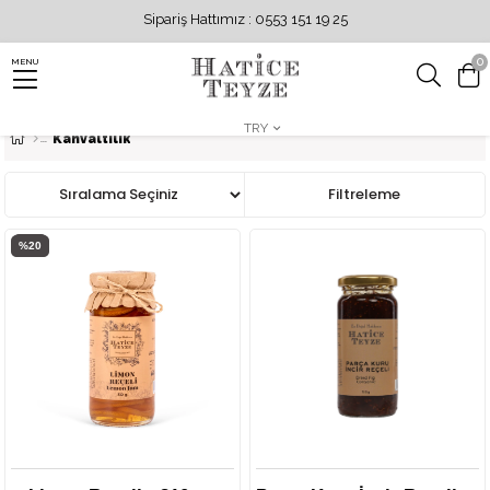
Sipariş Hattımız : 0553 151 19 25
0
MENU
TRY
Kahvaltılık
Sıralama
Filtreleme
%20