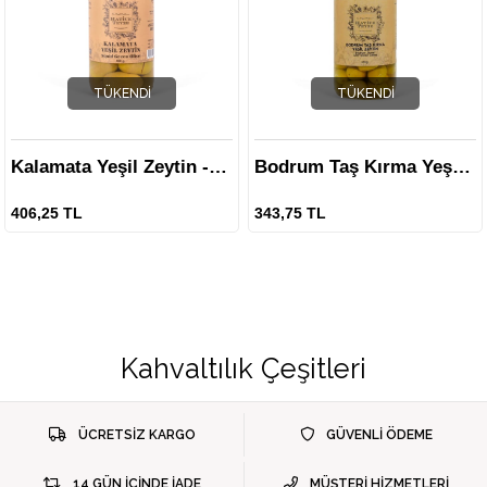
TÜKENDI
TÜKENDI
Kalamata Yeşil Zeytin - 350 gr.
Bodrum Taş Kırma Yeşil Zeytin - 370 gr.
406,25 TL
343,75 TL
Kahvaltılık Çeşitleri
ÜCRETSİZ KARGO
GÜVENLİ ÖDEME
14 GÜN İÇİNDE İADE
MÜŞTERİ HİZMETLERİ