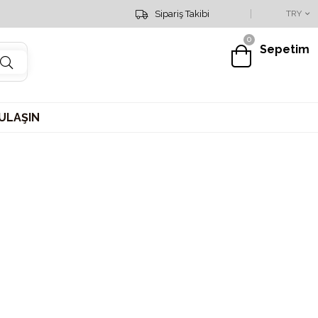
Sipariş Hattımız : 0553 151 19 25
Sipariş Takibi
TRY
0
Sepetim
 ULAŞIN