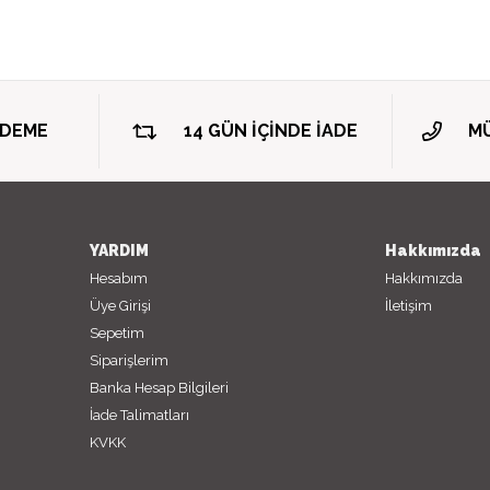
ÖDEME
14 GÜN İÇİNDE İADE
MÜ
YARDIM
Hakkımızda
Hesabım
Hakkımızda
Üye Girişi
İletişim
Sepetim
Siparişlerim
Banka Hesap Bilgileri
İade Talimatları
KVKK