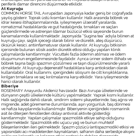
periferik damar direncini düşürmede etkilidir.
At Kuyruğu
COMMON HORSE TAIL Avrupa’dan Japonya’ya kadar geniş bir coğrafyada
yayılış gösterir. Toprak üstü kısımları kullanılır. Halk arasında böbrek ve
idrar kesesi iltihaplanmalarında, iyileşmeyen ülseratif yaralarda,
romatizmal hastalıklarda ve gut hastalığında, tırnakları ve saçları
güçlendirmede ve astrenjan (damar büzücü) etkisi sayesinde burun
kanamalarında kullanılmaktadır. Japonya’da “Sugina tea” adıyla bilinen at
kuyruğu çayı, sağlık içeceği olarak bilinir ve diüretik, ateş düşürücü,
öksürük kesici, antiinflamatuvar olarak kullanılır. At kuyruğu bitkisinin
içerisinde bulunan silisik asidin diüretik etkisi olduğu yapılan klinik
çalışmalarda kanıtlanmıştır. Vücuttaki fazla ödemin atılması ve ödem
oluşumunun engellenmesinde faydalıdır. Ayrıca üriner sistem iltihabı ve
böbrek taşına bağlı spazmın çözülmesi ve taşın düşürülmesinde yararlı
olmaktadır. At kuyruğu dejeneratif hastalıklara karşı antioksidan olarak
kullanılabilir. Oral kullanımı, içeriğindeki silisyum ile cilt kırışıklıklarına,
kırılgan tırnaklara ve saç kırılmalarına karşı etkilidir. Yara iyileşmesinde
harici olarak kullanılır.
Biberiye
ROSEMARY Anayurdu Akdeniz havzasıdır. Bazı Avrupa ülkelerinde ve
dünyanın çeşitli ülkelerinde kültürü yapılmaktadır. Yaprak kısmı kullanılır.
Halk sağlığında dahili olarak, sindirim sistemi şikayetlerinde, baş ağrısı ve
migrende, adet görememe durumlarında, aşırı yorgunluk, baş dönmesi
ve hafıza kayıplarında kullanılmıştır. Biberiyenin içeriğindeki rosmarinik
asit ile diterpen fenollerden dolayı antiviral aktivite gösterdiği
kanıtlanmıştır. Yapılan çalışmalar spazmolitik etkiye sahip olduğunu
göstermektedir. Spazmolitik etki uçucu yağ ve bunun muhtelif
bileşenlerinden ileri gelmektedir. Spazm çözücü (antispazmodik) etkisi ve
yapısındaki acı maddelerden kaynaklanan, safranın daha serbestçe akışını