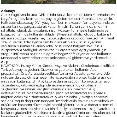
Adaçayı
Greek Sage Anadolu’da, Girit ile Kıbrıs’ta ve kısmen de Mora Yarımadası ve
İtalya’nın güney kısımlarında yayılış göstermektedir. Yaprakları kullanılır.
Halk tıbbında adaçayı XVI. yüzyıldan beri mukoza enflamasyonlarında ve
diş ağrılarında gargara olarak kullanılmıştır. Bunun yanında sindirimi
rahatlatıcı olarak da faydalanılmıştır. Adaçayı tüm nezle hallerinde ve
boğaz ağrılarında kullanılmaktadır. Bitkisel rahatlatıcı olduğu, bakterisit
etkisinin olduğu, iyileştirmeyi çabuklaştırdığı kabul görmektedir. Antiviral
özelliği vardır. Adaçayında tüm bunlara ek olarak, uçucu yağının
yapısında bulunan 1.8-sineol (okaliptüs) droga balgam söktürücü
(ekspektoran) özelliğini vermektedir. Gargara veya ağzı yıkamak için
drogun infüzyonu hazırlanır. Ağız ve boğaz enfeksiyonlarında kullanılır.
Menopozal şikayetleri (terleme, anksiyete vb.) gidermeye yardımcı olur.
Alıç
HAWTHORN Kuzey Yarım Küre’de, Asya ve Akdeniz ülkelerinde, özellikle
Türkiye’de yayılış gösterir. Çiçekler ve yaprakları kullanılır. Alıç
preparatları, Orta Avrupa’da özellikle Almanya, Avusturya ve İsviçre’de
nüfusun da yaşlı olması nedeniyle reçete edilen bitkisel ilaçlar arasında
en yaygın kullanılandır. Alıç kalp ve damar sağlığını koruyucu, tansiyon
düzenleyici, kalp yetmezliğinde tedaviye yardımcı, kalp kaslarını
güçlendirici ve sinirleri yatıştırıcı olarak kullanılmaktadır. Alıç
ekstrelerinin, kalp damarlarını genişletici (vazodilatator) etkisi vardır.
Kalpteki dolaşımı hızlandırarak kalp kasının daha iyi oksijenlenmesini
sağlar. Drogun doğrudan tansiyon üzerinde etkisi yoktur. Fakat yüksek ve
düşük kan basıncını düzenleyici bir etki gösterir. Kalp ve damar sistemini
koruyucu ve destekleyicidir. Kalbin daha iyi beslenmesini sağlayarak kalp
kaslarını güçlendirir. Kalp kasının kasılma gücünü artırıcı etkisi olan pozitif
kronotropik, bunun yanında coroner ve miyokard dolaşımı artırıcı,