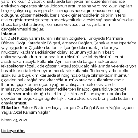
yardımcı olur. Diyabetik hastalarda kan şekerinin düzenlenmesinde,
ereksiyon kapasitesinin ve libidonun artırılmasına yardımcı olur. Yapılan
birçok çalışma ginsengin etkisinin içerisindeki ginsenosidlere bağlı
olduğunu göstermektedir. İçerisindeki ginsenosidlerin birbirinin tersi
etkiler göstermesi ginsengin adaptojenik aktivitesini sağlayarak vücudun
strese karşı daha dirençli olmasını ve vücut fonksiyonlarının
dengelenmesini sağlar.
Ihlamur
LINDEN Kuzey yarım kürenin ılıman bölgeleri, Türkiye’de Marmara
Bölgesi, Doğu Karadeniz Bölgesi, Amanos Dağları, Çanakkale ve Isparta’da
yayılış gösterir. Çiçekleri kullanılır. İçeriğindeki musilajın faranjiyal
mukozayı kaplama etkisinden dolayı solunum yollarının basit
enflamasyonlu durumlarında, kuru öksürük ve tahriş öksürüklerini
azaltmak amacıyla kullanılır. Aynı zamanda balgam söktürücü
(ekspektoran) özellik de gösterir. Ateşli soğuk algınlıklarında ve enfeksiyon
hastalıklarında terlemeyi artırıcı olarak kullanılır. Terlemeyi artırıcı etki
sıcak su ile büyük miktarlarda alındığında ortaya çıkmaktadır. Ihlamur
çiçekleri halk sağlığında idrar söktürücü olarak da kullanılmaktadır.
Ihlamur çiçeklerinin uçucu yağının antispazmodik etkisi vardır.
İnhalasyonu takip eden sedatif etkilerden linalool, geraniol ve benzyl
alkolün sorumlu olduğu belirtilmiştir. Alman E komisyonu tarafından,
çiçeklerinin soğuk algınlığı ile ilişkili kuru öksürük ve bronşitteki kullanımı
onaylanmıştır.
Etiketler:
Bakım,Bizden,Adaçayı,Isırgan Otu,Doğal Sabun,Yağlar,Uçucu
Yağlar,Özel Karışım Yağlar
Nisan 23, 2020
Listeye dön