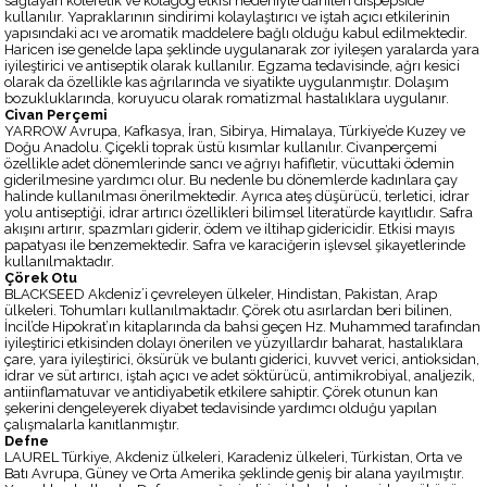
sağlayan koleretik ve kolagog etkisi nedeniyle dahilen dispepside
kullanılır. Yapraklarının sindirimi kolaylaştırıcı ve iştah açıcı etkilerinin
yapısındaki acı ve aromatik maddelere bağlı olduğu kabul edilmektedir.
Haricen ise genelde lapa şeklinde uygulanarak zor iyileşen yaralarda yara
iyileştirici ve antiseptik olarak kullanılır. Egzama tedavisinde, ağrı kesici
olarak da özellikle kas ağrılarında ve siyatikte uygulanmıştır. Dolaşım
bozukluklarında, koruyucu olarak romatizmal hastalıklara uygulanır.
Civan Perçemi
YARROW Avrupa, Kafkasya, İran, Sibirya, Himalaya, Türkiye’de Kuzey ve
Doğu Anadolu. Çiçekli toprak üstü kısımlar kullanılır. Civanperçemi
özellikle adet dönemlerinde sancı ve ağrıyı hafifletir, vücuttaki ödemin
giderilmesine yardımcı olur. Bu nedenle bu dönemlerde kadınlara çay
halinde kullanılması önerilmektedir. Ayrıca ateş düşürücü, terletici, idrar
yolu antiseptiği, idrar artırıcı özellikleri bilimsel literatürde kayıtlıdır. Safra
akışını artırır, spazmları giderir, ödem ve iltihap gidericidir. Etkisi mayıs
papatyası ile benzemektedir. Safra ve karaciğerin işlevsel şikayetlerinde
kullanılmaktadır.
Çörek Otu
BLACKSEED Akdeniz’i çevreleyen ülkeler, Hindistan, Pakistan, Arap
ülkeleri. Tohumları kullanılmaktadır. Çörek otu asırlardan beri bilinen,
İncil’de Hipokrat’ın kitaplarında da bahsi geçen Hz. Muhammed tarafından
iyileştirici etkisinden dolayı önerilen ve yüzyıllardır baharat, hastalıklara
çare, yara iyileştirici, öksürük ve bulantı giderici, kuvvet verici, antioksidan,
idrar ve süt artırıcı, iştah açıcı ve adet söktürücü, antimikrobiyal, analjezik,
antiinflamatuvar ve antidiyabetik etkilere sahiptir. Çörek otunun kan
şekerini dengeleyerek diyabet tedavisinde yardımcı olduğu yapılan
çalışmalarla kanıtlanmıştır.
Defne
LAUREL Türkiye, Akdeniz ülkeleri, Karadeniz ülkeleri, Türkistan, Orta ve
Batı Avrupa, Güney ve Orta Amerika şeklinde geniş bir alana yayılmıştır.