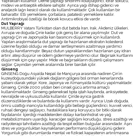
Yaprakları kullanılır. Defne yaprağı sindirimi kolaylaştırıcı, idrar sökücü,
midevi ve antiseptik etkilere sahiptir. Ayrıca yağı iltihap giderici ve
analjezik (ağrı kesici) olarak da kullanılmaktadır. Çok kullanılan bir
baharattır. Etli yemeklere, çorbalara, patatesli yemeklere katılır.
Antimikrobiyal özelliği ile böcek kovucu etkisi de vardır.
Dut Yaprağı
MULBERRY Vatanı Türkistan olan dut batıda İran, Irak, Akdeniz ülkeleri,
Avrupa ve doğuda Çin’e kadar çok geniş bir alana yayılmıştır. Dut ve
yaprağı Çin ve Japonya’da kan basıncını düşürmek için kullanılırdı.
Yapılan araştırmalarla dut yaprağı ile hazırlanan ekstratın kolesterol
üzerine faydalı olduğu ve damar sertleşmesini azaltmaya yardımcı
olduğu kanıtlanmıştır. Beyaz dutun yapraklarından hazırlanan çay idrarı
artırır, ateşi düşürür ve ödem gidermeye yardımcı olur. Bağırsak kurtlarını
düşürmek için çayı yapılır. Mide ve bağırsakların düzenli çalışmasını
sağlar. Çayından yemek aralarında birer bardak içilir.
Ginseng
GINSENG Doğu Asya’da Nepal ile Mançurya arasında nadiren Çin’in
kuzeydoğusundaki yüksek dağların gölgesi bol orman kenarlarında
yabani olarak yetişir. Kore, Japonya ve Almanya’da kültürü yapılmaktadır.
Ginseng, Çin’de 2000 yıldan beri cinsel gücü artırma amaçlı
kullanılmaktadır. Ginseng geleneksel tıpta iştah kaybında, anksiyetede,
nevraljide ve uykusuzlukta kullanılır. Çin’de ayrıca gastrik
düzensizliklerde ve bulantıda da kullanımı vardır. Ayrıca Uzak doğuda,
ömrü uzattığı inancıyla kullanıldığı gibi belleği güçlendirici, kuvvet verici,
ruhsal dengeyi sağlayıcı, hastalıklara karşı koruyucu bir bitki olarak
faydalanılır. İçerdiği maddelerden dolayı karbonhidrat ve yağ
metabolizmasını uyardığı, karaciğer sağlığını koruduğu, stresi azalttığı ve
radyoterapi tahribatını azalttığı da tespit edilen bulgular arasındadır. Aşırı
stres ve yorgunluktan kaynaklanan performans düşüklüğünü giderir.
Yorgunluk gibi durumlarda mental ve fiziksel kapasitenin artırılmasına