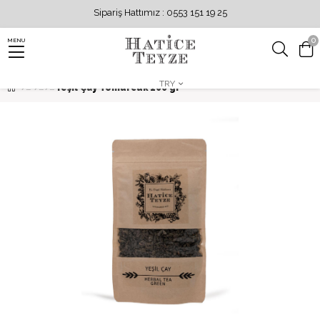
Sipariş Hattımız : 0553 151 19 25
0
MENU
TRY
Yeşil Çay Tomurcuk 100 gr