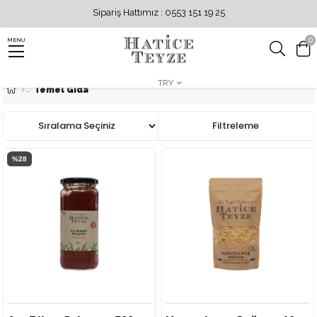
Sipariş Hattımız : 0553 151 19 25
0
MENU
TRY
Temel Gıda
Sıralama
Filtreleme
%28