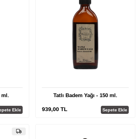
 ml.
Tatlı Badem Yağı - 150 ml.
939,00 TL
epete Ekle
Sepete Ekle