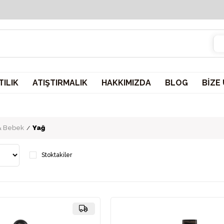
2000 TL ve üzeri sepetlerinizde KARGO ÜCRETSİZ!
ILIK
ATIŞTIRMALIK
HAKKIMIZDA
BLOG
BİZE
& Bebek
Yağ
Stoktakiler