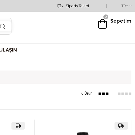
Sipariş Hattımız : 0553 151 19 25
Sipariş Takibi
TRY
0
Sepetim
 ULAŞIN
6 Ürün