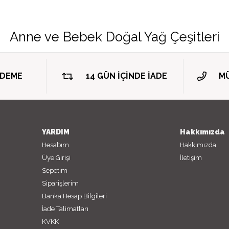
Anne ve Bebek Doğal Yağ Çeşitleri
ÖDEME
14 GÜN İÇİNDE İADE
MÜ
YARDIM
Hakkımızda
Hesabım
Hakkımızda
Üye Girişi
İletişim
Sepetim
Siparişlerim
Banka Hesap Bilgileri
İade Talimatları
KVKK