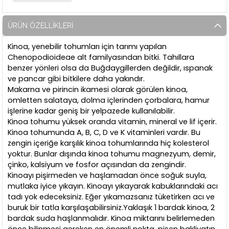
ÜRÜN ÖZELLIKLERI
Kinoa, yenebilir tohumları için tarımı yapılan
Chenopodioideae alt familyasından bitki. Tahıllara
benzer yönleri olsa da Buğdaygillerden değildir, ıspanak
ve pancar gibi bitkilere daha yakındır.
Makarna ve pirincin ikamesi olarak görülen kinoa,
omletten salataya, dolma içlerinden çorbalara, hamur
işlerine kadar geniş bir yelpazede kullanılabilir.
Kinoa tohumu yüksek oranda vitamin, mineral ve lif içerir.
Kinoa tohumunda A, B, C, D ve K vitaminleri vardır. Bu
zengin içeriğe karşılık kinoa tohumlarında hiç kolesterol
yoktur. Bunlar dışında kinoa tohumu magnezyum, demir,
çinko, kalsiyum ve fosfor açısından da zengindir.
Kinoayı pişirmeden ve haşlamadan önce soğuk suyla,
mutlaka iyice yıkayın. Kinoayı yıkayarak kabuklarındaki acı
tadı yok edeceksiniz. Eğer yıkamazsanız tüketirken acı ve
buruk bir tatla karşılaşabilirsiniz.Yaklaşık 1 bardak kinoa, 2
bardak suda haşlanmalıdır. Kinoa miktarını belirlemeden
önce bilinmesi gereken en önemli nokta, pişen bakliyatın