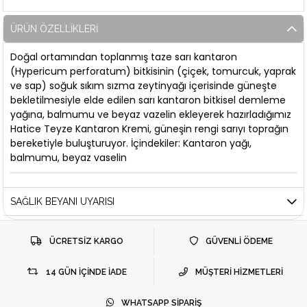
ÜRÜN ÖZELLIKLERI
Doğal ortamından toplanmış taze sarı kantaron
(Hypericum perforatum) bitkisinin (çiçek, tomurcuk, yaprak
ve sap) soğuk sıkım sızma zeytinyağı içerisinde güneşte
bekletilmesiyle elde edilen sarı kantaron bitkisel demleme
yağına, balmumu ve beyaz vazelin ekleyerek hazırladığımız
Hatice Teyze Kantaron Kremi, güneşin rengi sarıyı toprağın
bereketiyle buluşturuyor. İçindekiler: Kantaron yağı,
balmumu, beyaz vaselin
SAĞLIK BEYANI UYARISI
ÜCRETSİZ KARGO
GÜVENLİ ÖDEME
14 GÜN İÇİNDE İADE
MÜŞTERİ HİZMETLERİ
WHATSAPP SİPARİŞ