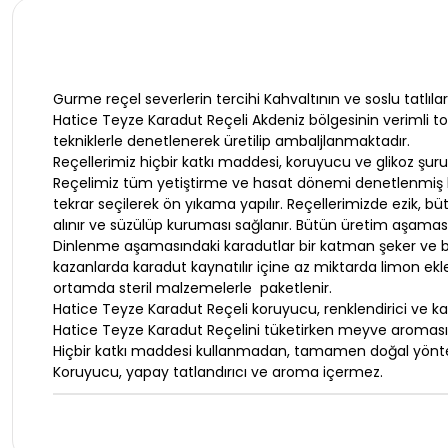
Gurme reçel severlerin tercihi Kahvaltının ve soslu tatlılar
Hatice Teyze Karadut Reçeli Akdeniz bölgesinin verimli top
tekniklerle denetlenerek üretilip ambaljlanmaktadır.
Reçellerimiz hiçbir katkı maddesi, koruyucu ve glikoz şuru
Reçelimiz tüm yetiştirme ve hasat dönemi denetlenmiş b
tekrar seçilerek ön yıkama yapılır. Reçellerimizde ezi
alınır ve süzülüp kuruması sağlanır. Bütün üretim aşaması
Dinlenme aşamasındaki karadutlar bir katman şeker ve bir 
kazanlarda karadut kaynatılır içine az miktarda limon ekle
ortamda steril malzemelerle paketlenir.
Hatice Teyze Karadut Reçeli koruyucu, renklendirici ve 
Hatice Teyze Karadut Reçelini tüketirken meyve aromasını 
Hiçbir katkı maddesi kullanmadan, tamamen doğal yöntem
Koruyucu, yapay tatlandırıcı ve aroma içermez.