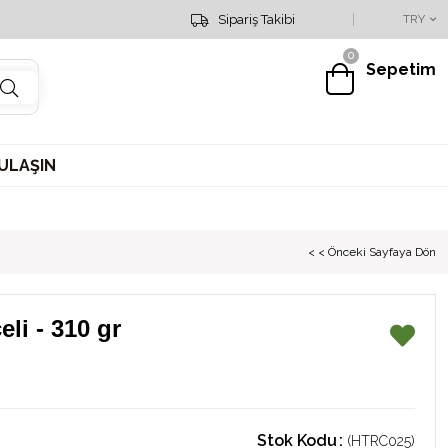
Sipariş Hattımız : 0553 151 19 25
Sipariş Takibi
TRY
0
Sepetim
 ULAŞIN
< < Önceki Sayfaya Dön
li - 310 gr
Stok Kodu
(HTRC025)