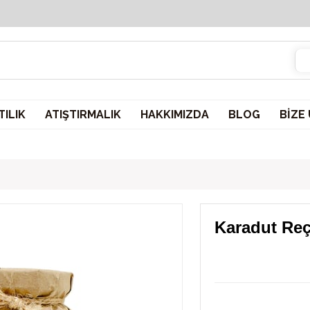
2000 TL ve üzeri sepetlerinizde KARGO ÜCRETSİZ!
ILIK
ATIŞTIRMALIK
HAKKIMIZDA
BLOG
BİZE
Karadut Reçe