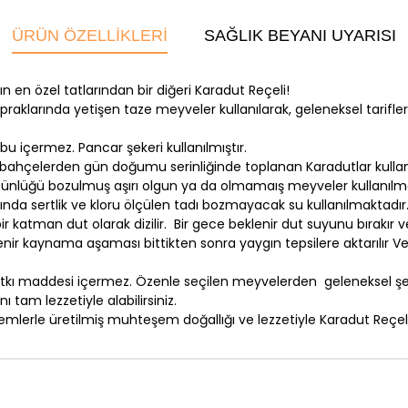
ÜRÜN ÖZELLIKLERI
SAĞLIK BEYANI UYARISI
ın en özel tatlarından bir diğeri Karadut Reçeli!
raklarında yetişen taze meyveler kullanılarak, geleneksel tarifler
bu içermez. Pancar şekeri kullanılmıştır.
ahçelerden gün doğumu serinliğinde toplanan Karadutlar kullanı
k, bütünlüğü bozulmuş aşırı olgun ya da olmamaış meyveler kull
nda sertlik ve kloru ölçülen tadı bozmayacak su kullanılmaktadır
katman dut olarak dizilir. Bir gece beklenir dut suyunu bırakır ve
nir kaynama aşaması bittikten sonra yaygın tepsilere aktarılır Ve
katkı maddesi içermez. Özenle seçilen meyvelerden geleneksel şek
tam lezzetiyle alabilirsiniz.
lerle üretilmiş muhteşem doğallığı ve lezzetiyle Karadut Reçeli