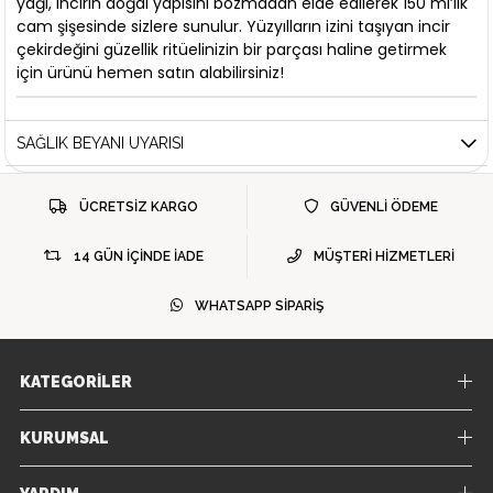
yağı, incirin doğal yapısını bozmadan elde edilerek 150 ml’lik
cam şişesinde sizlere sunulur. Yüzyılların izini taşıyan incir
çekirdeğini güzellik ritüelinizin bir parçası haline getirmek
için ürünü hemen satın alabilirsiniz!
SAĞLIK BEYANI UYARISI
ÜCRETSİZ KARGO
GÜVENLİ ÖDEME
14 GÜN İÇİNDE İADE
MÜŞTERİ HİZMETLERİ
WHATSAPP SİPARİŞ
KATEGORİLER
KURUMSAL