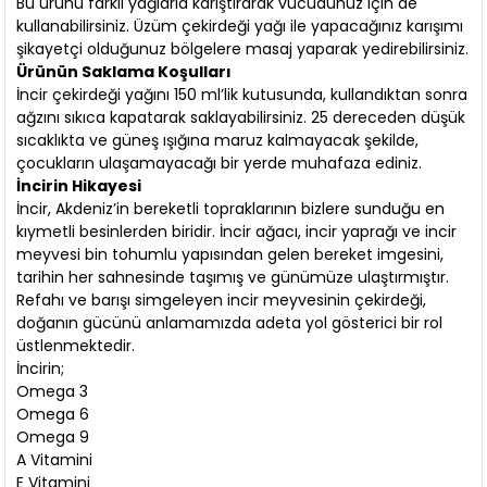
Bu ürünü farklı yağlarla karıştırarak vücudunuz için de
kullanabilirsiniz. Üzüm çekirdeği yağı ile yapacağınız karışımı
şikayetçi olduğunuz bölgelere masaj yaparak yedirebilirsiniz.
Ürünün Saklama Koşulları
İncir çekirdeği yağını 150 ml’lik kutusunda, kullandıktan sonra
ağzını sıkıca kapatarak saklayabilirsiniz. 25 dereceden düşük
sıcaklıkta ve güneş ışığına maruz kalmayacak şekilde,
çocukların ulaşamayacağı bir yerde muhafaza ediniz.
İncirin Hikayesi
İncir, Akdeniz’in bereketli topraklarının bizlere sunduğu en
kıymetli besinlerden biridir. İncir ağacı, incir yaprağı ve incir
meyvesi bin tohumlu yapısından gelen bereket imgesini,
tarihin her sahnesinde taşımış ve günümüze ulaştırmıştır.
Refahı ve barışı simgeleyen incir meyvesinin çekirdeği,
doğanın gücünü anlamamızda adeta yol gösterici bir rol
üstlenmektedir.
İncirin;
Omega 3
Omega 6
Omega 9
A Vitamini
E Vitamini