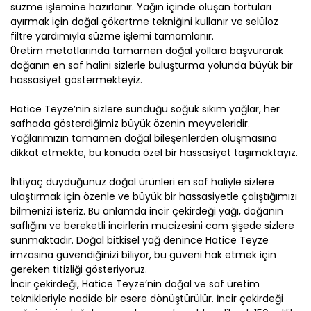
süzme işlemine hazırlanır. Yağın içinde oluşan tortuları
ayırmak için doğal çökertme tekniğini kullanır ve selüloz
filtre yardımıyla süzme işlemi tamamlanır.
Üretim metotlarında tamamen doğal yollara başvurarak
doğanın en saf halini sizlerle buluşturma yolunda büyük bir
hassasiyet göstermekteyiz.
Hatice Teyze’nin sizlere sunduğu soğuk sıkım yağlar, her
safhada gösterdiğimiz büyük özenin meyveleridir.
Yağlarımızın tamamen doğal bileşenlerden oluşmasına
dikkat etmekte, bu konuda özel bir hassasiyet taşımaktayız.
İhtiyaç duyduğunuz doğal ürünleri en saf haliyle sizlere
ulaştırmak için özenle ve büyük bir hassasiyetle çalıştığımızı
bilmenizi isteriz. Bu anlamda incir çekirdeği yağı, doğanın
saflığını ve bereketli incirlerin mucizesini cam şişede sizlere
sunmaktadır. Doğal bitkisel yağ denince Hatice Teyze
imzasına güvendiğinizi biliyor, bu güveni hak etmek için
gereken titizliği gösteriyoruz.
İncir çekirdeği, Hatice Teyze’nin doğal ve saf üretim
teknikleriyle nadide bir esere dönüştürülür. İncir çekirdeği