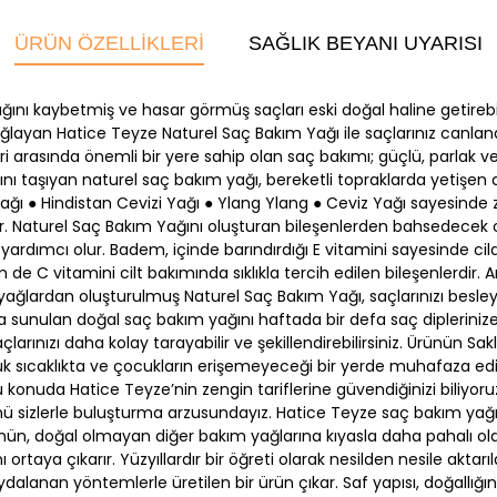
ÜRÜN ÖZELLIKLERI
SAĞLIK BEYANI UYARISI
nı kaybetmiş ve hasar görmüş saçları eski doğal haline getirebil
ağlayan Hatice Teyze Naturel Saç Bakım Yağı ile saçlarınız canlan
leri arasında önemli bir yere sahip olan saç bakımı; güçlü, parlak v
rını taşıyan naturel saç bakım yağı, bereketli topraklarda yetişe
ağı ● Hindistan Cevizi Yağı ● Ylang Ylang ● Ceviz Yağı sayesinde 
ır. Naturel Saç Bakım Yağını oluşturan bileşenlerden bahsedecek olu
 yardımcı olur. Badem, içinde barındırdığı E vitamini sayesinde cil
C vitamini cilt bakımında sıklıkla tercih edilen bileşenlerdir. Ar
 yağlardan oluşturulmuş Naturel Saç Bakım Yağı, saçlarınızı besley
yla sunulan doğal saç bakım yağını haftada bir defa saç dipleriniz
saçlarınızı daha kolay tarayabilir ve şekillendirebilirsiniz. Ürünün
 sıcaklıkta ve çocukların erişemeyeceği bir yerde muhafaza edini
 bu konuda Hatice Teyze’nin zengin tariflerine güvendiğinizi biliy
 sizlerle buluşturma arzusundayız. Hatice Teyze saç bakım yağı
ün, doğal olmayan diğer bakım yağlarına kıyasla daha pahalı old
ı ortaya çıkarır. Yüzyıllardır bir öğreti olarak nesilden nesile aktar
lanan yöntemlerle üretilen bir ürün çıkar. Saf yapısı, doğallığını