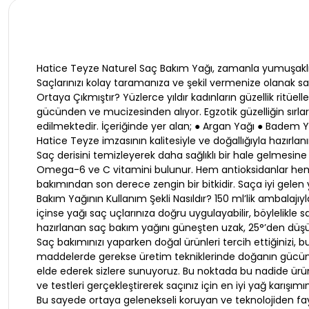
Hatice Teyze Naturel Saç Bakım Yağı, zamanla yumuşaklığı
Saçlarınızı kolay taramanıza ve şekil vermenize olanak s
Ortaya Çıkmıştır? Yüzlerce yıldır kadınların güzellik ritüel
gücünden ve mucizesinden alıyor. Egzotik güzelliğin sırla
edilmektedir. İçeriğinde yer alan; ● Argan Yağı ● Badem Y
Hatice Teyze imzasının kalitesiyle ve doğallığıyla hazırlan
Saç derisini temizleyerek daha sağlıklı bir hale gelmesine
Omega-6 ve C vitamini bulunur. Hem antioksidanlar hem de 
bakımından son derece zengin bir bitkidir. Saça iyi gelen
Bakım Yağının Kullanım Şekli Nasıldır? 150 ml’lik ambalajı
içinse yağı saç uçlarınıza doğru uygulayabilir, böylelikle 
hazırlanan saç bakım yağını güneşten uzak, 25°’den düşük
Saç bakımınızı yaparken doğal ürünleri tercih ettiğinizi,
maddelerde gerekse üretim tekniklerinde doğanın gücünü
elde ederek sizlere sunuyoruz. Bu noktada bu nadide ürün
ve testleri gerçekleştirerek saçınız için en iyi yağ karışımın
Bu sayede ortaya gelenekseli koruyan ve teknolojiden fayda