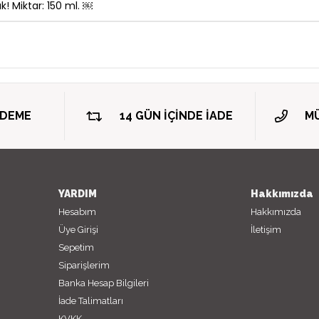
! Miktar: 150 ml. ￼
ÖDEME
14 GÜN İÇİNDE İADE
MÜ
YARDIM
Hakkımızda
Hesabım
Hakkımızda
Üye Girişi
İletişim
Sepetim
Siparişlerim
Banka Hesap Bilgileri
İade Talimatları
KVKK