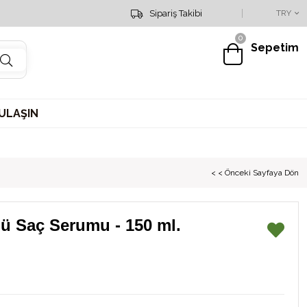
Sipariş Hattımız : 0553 151 19 25
Sipariş Takibi
TRY
0
Sepetim
 ULAŞIN
< < Önceki Sayfaya Dön
lü Saç Serumu - 150 ml.