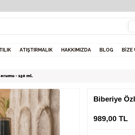
2000 TL ve üzeri sepetlerinizde KARGO ÜCRETSİZ!
ILIK
ATIŞTIRMALIK
HAKKIMIZDA
BLOG
BİZE
Serumu - 150 ml.
Biberiye Öz
989,00 TL