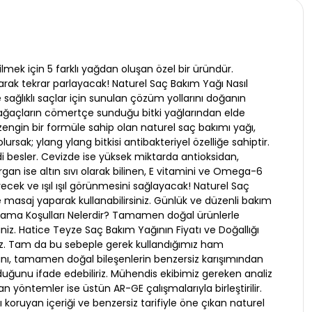
mek için 5 farklı yağdan oluşan özel bir üründür.
arak tekrar parlayacak! Naturel Saç Bakım Yağı Nasıl
e sağlıklı saçlar için sunulan çözüm yollarını doğanın
n ağaçların cömertçe sunduğu bitki yağlarından elde
zengin bir formüle sahip olan naturel saç bakımı yağı,
rsak; ylang ylang bitkisi antibakteriyel özelliğe sahiptir.
di besler. Cevizde ise yüksek miktarda antioksidan,
gan ise altın sıvı olarak bilinen, E vitamini ve Omega-6
ecek ve ışıl ışıl görünmesini sağlayacak! Naturel Saç
e masaj yaparak kullanabilirsiniz. Günlük ve düzenli bakım
 Saklama Koşulları Nelerdir? Tamamen doğal ürünlerle
z. Hatice Teyze Saç Bakım Yağının Fiyatı ve Doğallığı
oruz. Tam da bu sebeple gerek kullandığımız ham
nı, tamamen doğal bileşenlerin benzersiz karışımından
uğunu ifade edebiliriz. Mühendis ekibimiz gereken analiz
ılan yöntemler ise üstün AR-GE çalışmalarıyla birleştirilir.
 koruyan içeriği ve benzersiz tarifiyle öne çıkan naturel