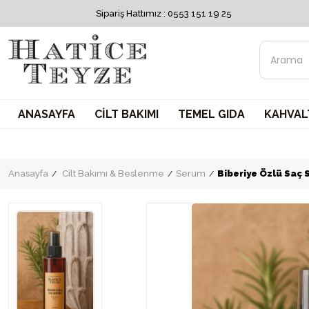
Sipariş Hattımız : 0553 151 19 25
ANASAYFA
CİLT BAKIMI
TEMEL GIDA
KAHVALT
Anasayfa
Cilt Bakımı & Beslenme
Serum
Biberiye Özlü Saç 