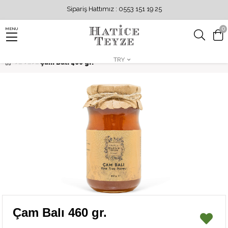
Sipariş Hattımız : 0553 151 19 25
0
MENU
TRY
Çam Balı 460 gr.
Çam Balı 460 gr.