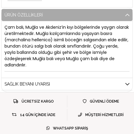
ÜRÜN ÖZELLIKLERI
Çam balı, Muğla ve Akdeniz’in kıyı bölgelerinde yaygın olarak
üretilmektedir. Muğla kızılçamlarında yaşayan basra
(marchalina hellenica) isimli böceğin salgısından elde edilir,
bundan ötürü salgı balı olarak sınıflandırılır. Çoğu yerde,
yayla ballarında olduğu gibi şehir ve bölge ismiyle
özdeşleşerek Muğla balı veya Muğla çam balı diye de
adlandırılır.
SAĞLIK BEYANI UYARISI
ÜCRETSİZ KARGO
GÜVENLİ ÖDEME
14 GÜN İÇİNDE İADE
MÜŞTERİ HİZMETLERİ
WHATSAPP SİPARİŞ